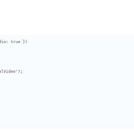
dio: true })
alVideo');