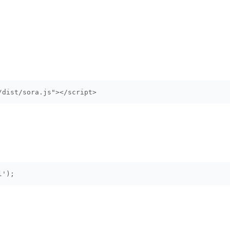
/dist/sora.js"></script>
l');