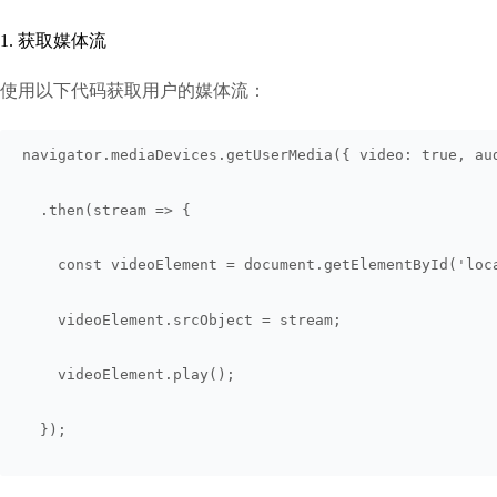
1. 获取媒体流
使用以下代码获取用户的媒体流：
navigator.mediaDevices.getUserMedia({ video: true, au
  .then(stream => {
    const videoElement = document.getElementById('loc
    videoElement.srcObject = stream;
    videoElement.play();
  });