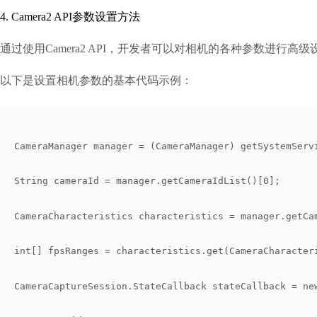
4. Camera2 API参数设置方法
通过使用Camera2 API，开发者可以对相机的各种参数进
以下是设置相机参数的基本代码示例：
CameraManager manager = (CameraManager) getSystemServ
String cameraId = manager.getCameraIdList()[0];
CameraCharacteristics characteristics = manager.getCa
int[] fpsRanges = characteristics.get(CameraCharacter
CameraCaptureSession.StateCallback stateCallback = ne