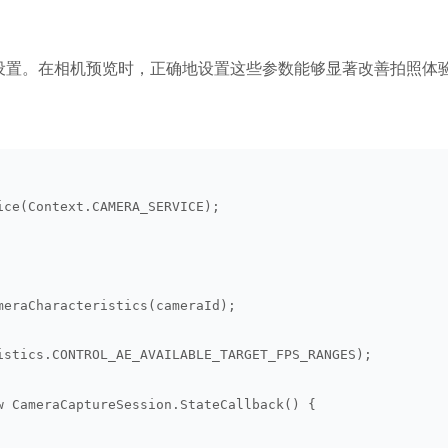
行高级设置。在相机预览时，正确地设置这些参数能够显著改善拍照体
ice(Context.CAMERA_SERVICE);
meraCharacteristics(cameraId);
istics.CONTROL_AE_AVAILABLE_TARGET_FPS_RANGES);
w CameraCaptureSession.StateCallback() {