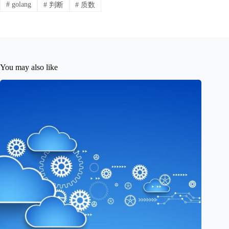
#
golang
#
判断
#
质数
You may also like