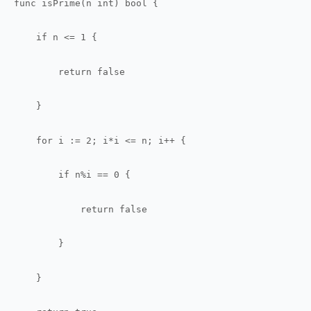
func isPrime(n int) bool {
    if n <= 1 {
        return false
    }
    for i := 2; i*i <= n; i++ {
        if n%i == 0 {
            return false
        }
    }