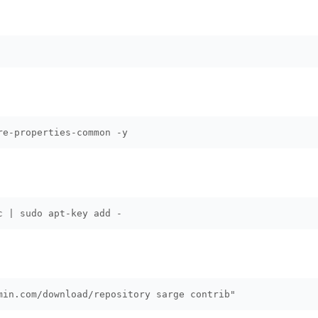
re-properties-common -y
c | sudo apt-key add -
min.com/download/repository sarge contrib"