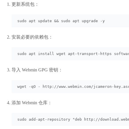
更新系统包：
sudo apt update && sudo apt upgrade -y
安装必要的依赖包：
sudo apt install wget apt-transport-https softwa
导入 Webmin GPG 密钥：
wget -qO - http://www.webmin.com/jcameron-key.as
添加 Webmin 仓库：
sudo add-apt-repository "deb http://download.web