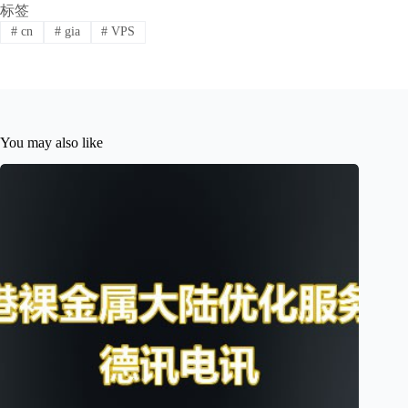
标签
#
cn
#
gia
#
VPS
You may also like