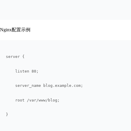
Nginx配置示例
server {
    listen 80;
    server_name blog.example.com;
    root /var/www/blog;
}