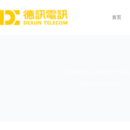
跳
过
内
首页
容
怎么高效找到二叉树中两个节点的
2026年3月7日 03:42:11