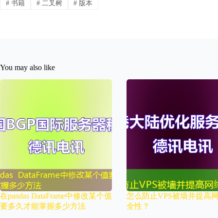
#
书籍
#
二叉树
#
版本
You may also like
在pandas DataFrame中修改某个值
怎么防止VPS被墙并提高
要多久才能掌握多少方法
全性？