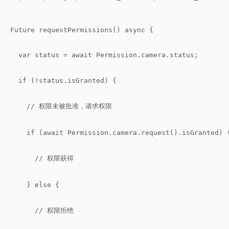
Future requestPermissions() async {
  var status = await Permission.camera.status;
  if (!status.isGranted) {
    // 权限未被批准，请求权限
    if (await Permission.camera.request().isGranted) 
      // 权限获得
    } else {
      // 权限拒绝