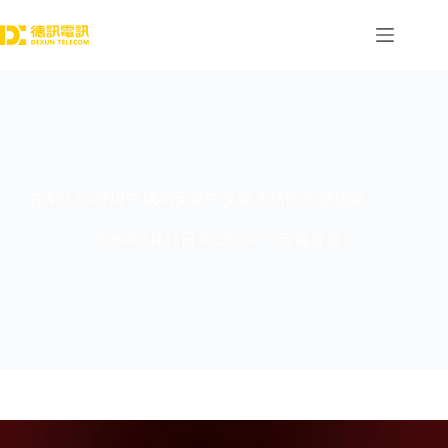
跳
过
内
容
在XFCE4环境中成功安装中文输入法的完整指南
2026年5月15日 05:29:56
云服务器