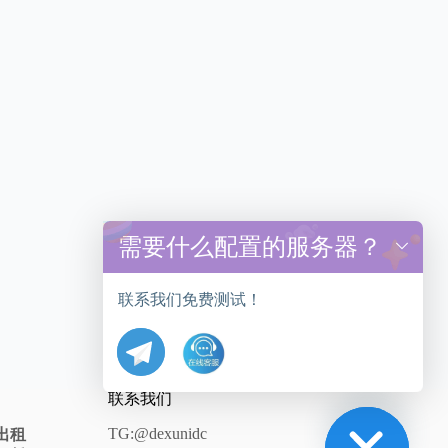
需要什么配置的服务器？
y
t
a
联系我们免费测试！
h
c
e
d
i
联系我们
H
TG:@dexunidc
出租