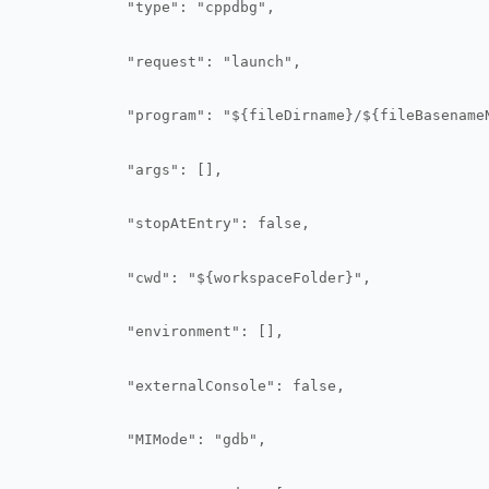
            "type": "cppdbg",
            "request": "launch",
            "program": "${fileDirname}/${fileBasename
            "args": [],
            "stopAtEntry": false,
            "cwd": "${workspaceFolder}",
            "environment": [],
            "externalConsole": false,
            "MIMode": "gdb",