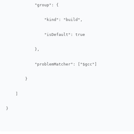
            "group": {
                "kind": "build",
                "isDefault": true
            },
            "problemMatcher": ["$gcc"]
        }
    ]
}