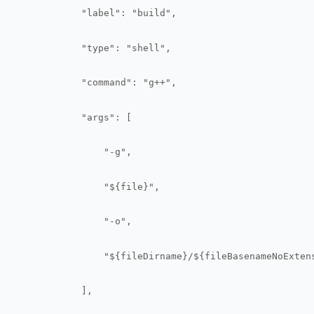
            "label": "build",
            "type": "shell",
            "command": "g++",
            "args": [
                "-g",
                "${file}",
                "-o",
                "${fileDirname}/${fileBasenameNoExten
            ],